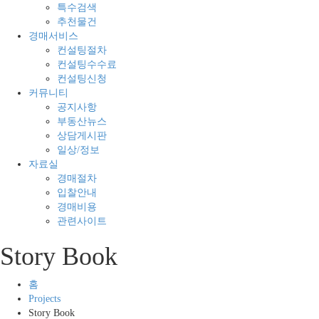
의
경
특수검색
모
매
추천물건
든
전
경매서비스
것
문
컨설팅절차
컨설팅수수료
컨설팅신청
커뮤니티
공지사항
부동산뉴스
상담게시판
일상/정보
자료실
경매절차
입찰안내
경매비용
관련사이트
Story Book
홈
Projects
Story Book