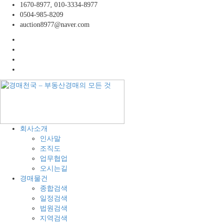
콘
1670-8977, 010-3334-8977
텐
0504-985-8209
츠
auction8977@naver.com
로
facebook
바
twitter
로
instagram
가
linkedin
기
경
공
회사소개
매
장,
인사말
천
공
조직도
국
장
업무협업
–
용
오시는길
부
지,
경매물건
동
창
종합검색
산
고,
일정검색
경
토
법원검색
매
지
지역검색