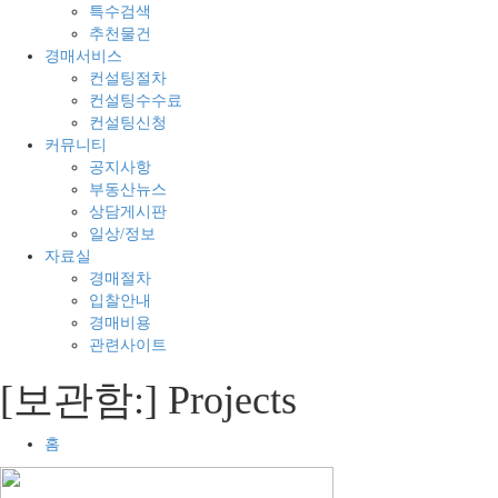
의
경
특수검색
모
매
추천물건
든
전
경매서비스
것
문
컨설팅절차
컨설팅수수료
컨설팅신청
커뮤니티
공지사항
부동산뉴스
상담게시판
일상/정보
자료실
경매절차
입찰안내
경매비용
관련사이트
[보관함:]
Projects
홈