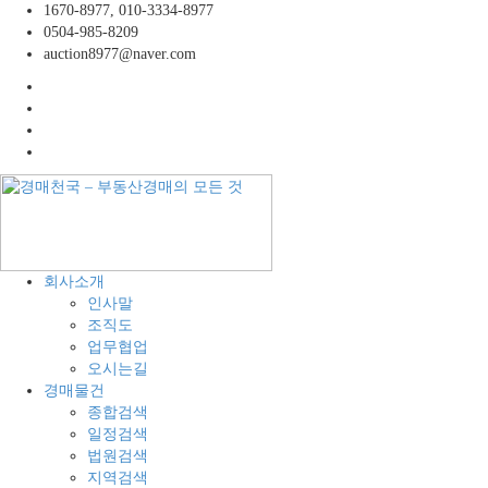
콘
1670-8977, 010-3334-8977
텐
0504-985-8209
츠
auction8977@naver.com
로
facebook
바
twitter
로
instagram
가
linkedin
기
경
공
회사소개
매
장,
인사말
천
공
조직도
국
장
업무협업
–
용
오시는길
부
지,
경매물건
동
창
종합검색
산
고,
일정검색
경
토
법원검색
매
지
지역검색