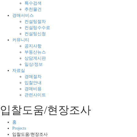
의
경
특수검색
모
매
추천물건
든
전
경매서비스
것
문
컨설팅절차
컨설팅수수료
컨설팅신청
커뮤니티
공지사항
부동산뉴스
상담게시판
일상/정보
자료실
경매절차
입찰안내
경매비용
관련사이트
입찰도움/현장조사
홈
Projects
입찰도움/현장조사