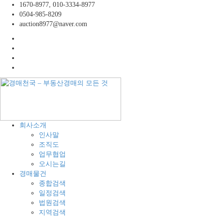
콘
1670-8977, 010-3334-8977
텐
0504-985-8209
츠
auction8977@naver.com
로
facebook
바
twitter
로
instagram
가
linkedin
기
경
공
회사소개
매
장,
인사말
천
공
조직도
국
장
업무협업
–
용
오시는길
부
지,
경매물건
동
창
종합검색
산
고,
일정검색
경
토
법원검색
매
지
지역검색