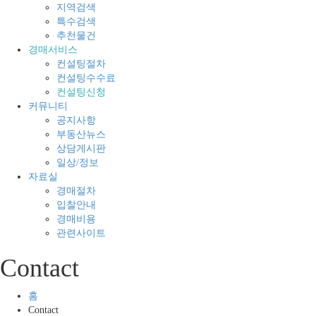
매
지
지역검색
의
경
특수검색
모
매
추천물건
든
전
경매서비스
것
문
컨설팅절차
컨설팅수수료
컨설팅신청
커뮤니티
공지사항
부동산뉴스
상담게시판
일상/정보
자료실
경매절차
입찰안내
경매비용
관련사이트
Contact
홈
Contact