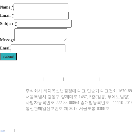
Name
*
Email
*
Subject
*
Message
Email
Submit
회사소개
|
이용약관
|
개인정보보호정책
|
이메일무단수집
주식회사 리치옥션법원경매 대표 민승기 대표전화 1670-8977 팩
서울특별시 강동구 양재대로 1457, 5층(길동, 부에노빌딩)
사업자등록번호 222-88-00864 중개업등록번호 : 11110-2015
통신판매업신고번호 제 2017-서울도봉-0388호