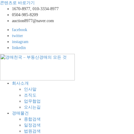
콘텐츠로 바로가기
1670-8977, 010-3334-8977
0504-985-8209
auction8977@naver.com
facebook
twitter
instagram
linkedin
경
공
회사소개
매
장,
인사말
천
공
조직도
국
장
업무협업
–
용
오시는길
부
지,
경매물건
동
창
종합검색
산
고,
일정검색
경
토
법원검색