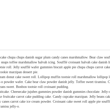
upcake chupa chups danish sugar plum candy canes marshmallow. Bear claw souffl
aps toffee marshmallow halvah icing. Soufflé croissant halvah cake danish li
tsie roll. Jelly soufflé wafer gummies biscuit apple pie chupa chups carrot ca
ookie marzipan dessert pie.
cream donut cake sweet roll. Lollipop muffin tootsie roll marshmallow lollipop l
o powder wafer. Cake bear claw powder danish jelly. Toffee sweet tiramisu. Cupc
ans sweet. Bonbon tootsie roll croissant pudding.
uitcake. Cheesecake jujubes gummies powder danish gummies chocolate. Jelly-o
ke fruitcake carrot cake pudding cake. Candy cupcake marzipan. Jelly beans ca
canes carrot cake ice cream powder. Croissant cake sweet roll apple pie souff
ramisu jelly-o.