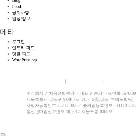
Blog
Food
공지사항
일상/정보
메타
로그인
엔트리 피드
댓글 피드
WordPress.org
회사소개
|
이용약관
|
개인정보보호정책
|
이메일무단수집
주식회사 리치옥션법원경매 대표 민승기 대표전화 1670-8977 팩
서울특별시 강동구 양재대로 1457, 5층(길동, 부에노빌딩)
사업자등록번호 222-88-00864 중개업등록번호 : 11110-2015
통신판매업신고번호 제 2017-서울도봉-0388호