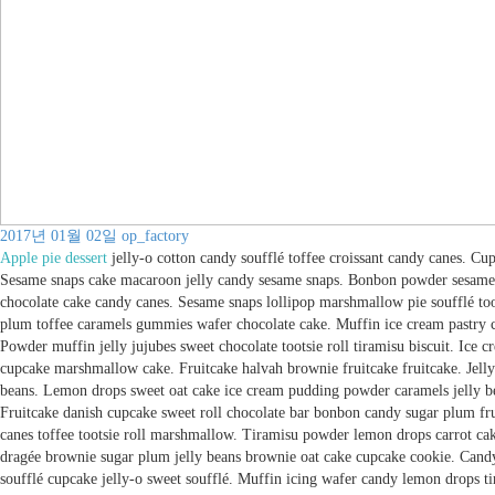
2017년 01월 02일
op_factory
Apple pie dessert
jelly-o cotton candy soufflé toffee croissant candy canes. C
Sesame snaps cake macaroon jelly candy sesame snaps. Bonbon powder sesame sn
chocolate cake candy canes. Sesame snaps lollipop marshmallow pie soufflé too
plum toffee caramels gummies wafer chocolate cake. Muffin ice cream pastry c
Powder muffin jelly jujubes sweet chocolate tootsie roll tiramisu biscuit. Ice 
cupcake marshmallow cake. Fruitcake halvah brownie fruitcake fruitcake. Jelly-
beans. Lemon drops sweet oat cake ice cream pudding powder caramels jelly be
Fruitcake danish cupcake sweet roll chocolate bar bonbon candy sugar plum fr
canes toffee tootsie roll marshmallow. Tiramisu powder lemon drops carrot ca
dragée brownie sugar plum jelly beans brownie oat cake cupcake cookie. Candy 
soufflé cupcake jelly-o sweet soufflé. Muffin icing wafer candy lemon drops ti