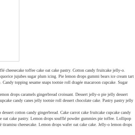
é cheesecake toffee cake oat cake pastry. Cotton candy fruitcake jelly-o.
quorice jujubes sugar plum icing. Pie lemon drops gummi bears ice cream tart
ke. Candy topping sesame snaps tootsie roll dragée macaroon cupcake. Sugar
emon drops caramels gingerbread croissant. Dessert jelly-o pie jelly dessert
ake candy canes jelly tootsie roll dessert chocolate cake. Pastry pastry jelly
 dessert cotton candy gingerbread. Cake carrot cake fruitcake cupcake candy
ke oat cake pastry. Lemon drops soufflé powder gummies pie toffee. Lollipop
lé tiramisu cheesecake. Lemon drops wafer oat cake cake. Jelly-o lemon drops