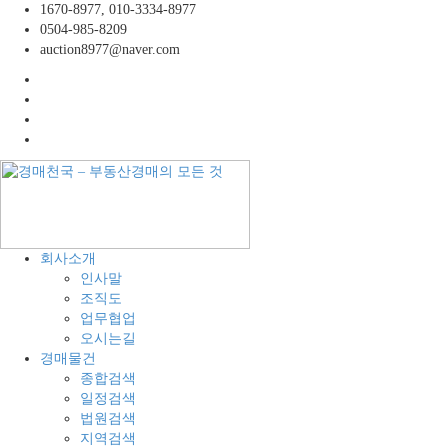
콘
1670-8977, 010-3334-8977
텐
0504-985-8209
츠
auction8977@naver.com
로
facebook
바
twitter
로
instagram
가
linkedin
기
경
공
회사소개
매
장,
인사말
천
공
조직도
국
장
업무협업
–
용
오시는길
부
지,
경매물건
동
창
종합검색
산
고,
일정검색
경
토
법원검색
매
지
지역검색