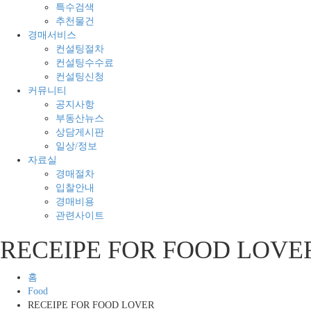
의
경
특수검색
모
매
추천물건
든
전
경매서비스
것
문
컨설팅절차
컨설팅수수료
컨설팅신청
커뮤니티
공지사항
부동산뉴스
상담게시판
일상/정보
자료실
경매절차
입찰안내
경매비용
관련사이트
RECEIPE FOR FOOD LOVE
홈
Food
RECEIPE FOR FOOD LOVER