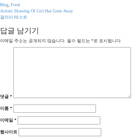
Blog
,
Food
글
Artistic Drawing Of Girl Has Gone Away
갤러리 테스트
내
답글 남기기
비
게
이메일 주소는 공개되지 않습니다.
필수 필드는
*
로 표시됩니다
이
션
댓글
*
이름
*
이메일
*
웹사이트