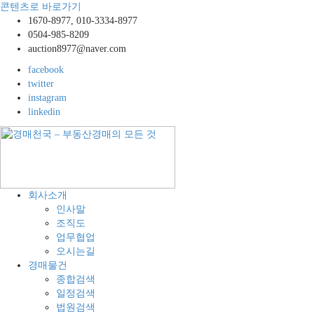
콘텐츠로 바로가기
1670-8977, 010-3334-8977
0504-985-8209
auction8977@naver.com
facebook
twitter
instagram
linkedin
경
공
회사소개
매
장,
인사말
천
공
조직도
국
장
업무협업
–
용
오시는길
부
지,
경매물건
동
창
종합검색
산
고,
일정검색
경
토
법원검색