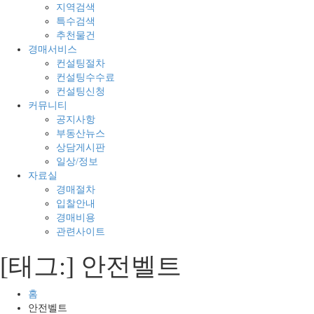
매
지
지역검색
의
경
특수검색
모
매
추천물건
든
전
경매서비스
것
문
컨설팅절차
컨설팅수수료
컨설팅신청
커뮤니티
공지사항
부동산뉴스
상담게시판
일상/정보
자료실
경매절차
입찰안내
경매비용
관련사이트
[태그:]
안전벨트
홈
안전벨트