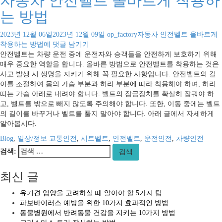
자동차 안전벨트 올바르게 착용하
는 방법
2023년 12월 06일
2023년 12월 09일
op_factory
자동차 안전벨트 올바르게
착용하는 방법
에 댓글 남기기
안전벨트는 차량 운전 중에 운전자와 승객들을 안전하게 보호하기 위해
매우 중요한 역할을 합니다. 올바른 방법으로 안전벨트를 착용하는 것은
사고 발생 시 생명을 지키기 위해 꼭 필요한 사항입니다. 안전벨트의 길
이를 조절하여 몸의 가슴 부분과 허리 부분에 따라 착용해야 하며, 허리
띠는 가슴 아래로 내려야 합니다. 벨트의 잠금장치를 확실히 잠궈야 하
고, 벨트를 밖으로 빼지 않도록 주의해야 합니다. 또한, 이동 중에는 벨트
의 길이를 바꾸거나 벨트를 풀지 말아야 합니다. 아래 글에서 자세하게
알아봅시다.
Blog
,
일상/정보
교통안전
,
시트벨트
,
안전벨트
,
운전안전
,
차량안전
검색:
검색
최신 글
유기견 입양을 고려하실 때 알아야 할 5가지 팁
파보바이러스 예방을 위한 10가지 효과적인 방법
동물병원에서 반려동물 건강을 지키는 10가지 방법