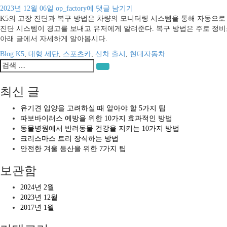
K5
2023년 12월 06일
op_factory
에 댓글 남기기
의
K5의 고장 진단과 복구 방법은 차량의 모니터링 시스템을 통해 자동으
고
진단 시스템이 경고를 보내고 유저에게 알려준다. 복구 방법은 주로 정비
장
아래 글에서 자세하게 알아봅시다.
진
Blog
K5
,
대형 세단
,
스포츠카
,
신차 출시
,
현대자동차
단
검
과
검색
색:
복
최신 글
구
방
유기견 입양을 고려하실 때 알아야 할 5가지 팁
법
파보바이러스 예방을 위한 10가지 효과적인 방법
동물병원에서 반려동물 건강을 지키는 10가지 방법
크리스마스 트리 장식하는 방법
안전한 겨울 등산을 위한 7가지 팁
보관함
2024년 2월
2023년 12월
2017년 1월