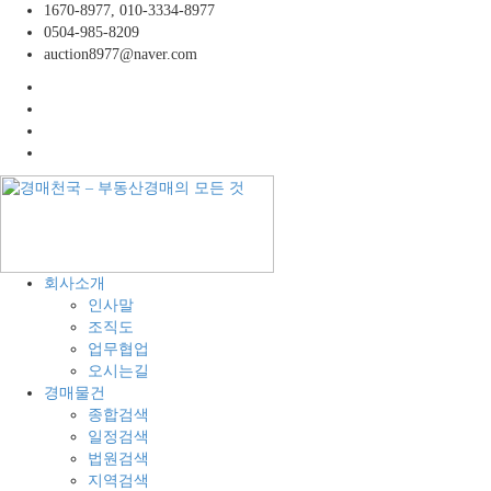
콘
1670-8977, 010-3334-8977
텐
0504-985-8209
츠
auction8977@naver.com
로
facebook
바
twitter
로
instagram
가
linkedin
기
경
공
회사소개
매
장,
인사말
천
공
조직도
국
장
업무협업
–
용
오시는길
부
지,
경매물건
동
창
종합검색
산
고,
일정검색
경
토
법원검색
매
지
지역검색