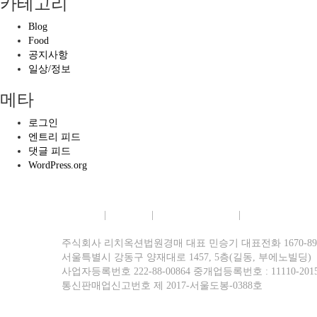
카테고리
Blog
Food
공지사항
일상/정보
메타
로그인
엔트리 피드
댓글 피드
WordPress.org
회사소개
|
이용약관
|
개인정보보호정책
|
이메일무단수집
주식회사 리치옥션법원경매 대표 민승기 대표전화 1670-8977 팩
서울특별시 강동구 양재대로 1457, 5층(길동, 부에노빌딩)
사업자등록번호 222-88-00864 중개업등록번호 : 11110-2015
통신판매업신고번호 제 2017-서울도봉-0388호