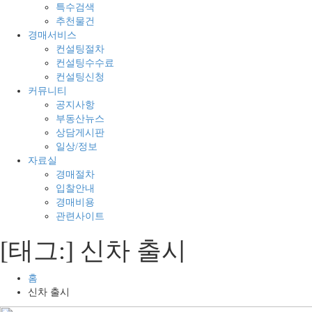
의
경
특수검색
모
매
추천물건
든
전
경매서비스
것
문
컨설팅절차
컨설팅수수료
컨설팅신청
커뮤니티
공지사항
부동산뉴스
상담게시판
일상/정보
자료실
경매절차
입찰안내
경매비용
관련사이트
[태그:]
신차 출시
홈
신차 출시