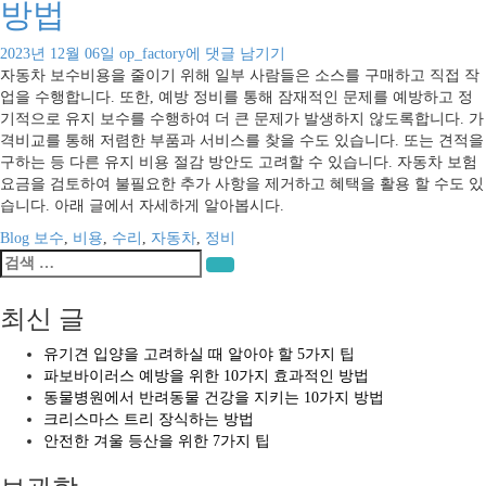
방법
자
2023년 12월 06일
op_factory
에 댓글 남기기
동
자동차 보수비용을 줄이기 위해 일부 사람들은 소스를 구매하고 직접 작
차
업을 수행합니다. 또한, 예방 정비를 통해 잠재적인 문제를 예방하고 정
보
기적으로 유지 보수를 수행하여 더 큰 문제가 발생하지 않도록합니다. 가
수
격비교를 통해 저렴한 부품과 서비스를 찾을 수도 있습니다. 또는 견적을
비
구하는 등 다른 유지 비용 절감 방안도 고려할 수 있습니다. 자동차 보험
용
요금을 검토하여 불필요한 추가 사항을 제거하고 혜택을 활용 할 수도 있
을
습니다. 아래 글에서 자세하게 알아봅시다.
줄
Blog
보수
,
비용
,
수리
,
자동차
,
정비
이
검
는
검색
색:
7
최신 글
가
지
유기견 입양을 고려하실 때 알아야 할 5가지 팁
방
파보바이러스 예방을 위한 10가지 효과적인 방법
법
동물병원에서 반려동물 건강을 지키는 10가지 방법
크리스마스 트리 장식하는 방법
안전한 겨울 등산을 위한 7가지 팁