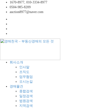
콘
1670-8977, 010-3334-8977
텐
0504-985-8209
츠
auction8977@naver.com
로
facebook
바
twitter
로
instagram
가
linkedin
기
경
공
회사소개
매
장,
인사말
천
공
조직도
국
장
업무협업
–
용
오시는길
부
지,
경매물건
동
창
종합검색
산
고,
일정검색
경
토
법원검색
매
지
지역검색