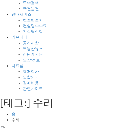
의
경
특수검색
모
매
추천물건
든
전
경매서비스
것
문
컨설팅절차
컨설팅수수료
컨설팅신청
커뮤니티
공지사항
부동산뉴스
상담게시판
일상/정보
자료실
경매절차
입찰안내
경매비용
관련사이트
[태그:]
수리
홈
수리