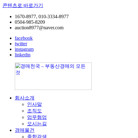
콘텐츠로 바로가기
1670-8977, 010-3334-8977
0504-985-8209
auction8977@naver.com
facebook
twitter
instagram
linkedin
회사소개
경
공
인사말
매
장,
조직도
천
공
업무협업
국
장
오시는길
–
용
경매물건
부
지,
종합검색