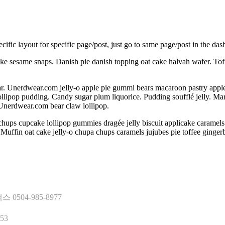
ific layout for specific page/post, just go to same page/post in the da
ake sesame snaps. Danish pie danish topping oat cake halvah wafer. To
 Unerdwear.com jelly-o apple pie gummi bears macaroon pastry apple pie
llipop pudding. Candy sugar plum liquorice. Pudding soufflé jelly. M
 Unerdwear.com bear claw lollipop.
chups cupcake lollipop gummies dragée jelly biscuit applicake caramel
 Muffin oat cake jelly-o chupa chups caramels jujubes pie toffee ginge
504-985-8977
53