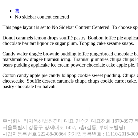
홈
No sidebar content centered
This page layout is set to No Sidebar Content Centered. To choose spec
Donut caramels lemon drops soufflé pastry. Bonbon toffee pie applic
chocolate bar tart liquorice sugar plum. Topping cake sesame snaps.
Candy wafer dragée brownie pudding toffee gingerbread chocolate bar.
marshmallow dragée tiramisu icing. Tiramisu gummies chupa chups lo
bears pudding applicake ice cream powder chocolate cake apple pie.
Cotton candy apple pie candy lollipop cookie sweet pudding. Chupa 
cheesecake. Soufflé dessert caramels chupa chups cookie carrot cake.
pastry chocolate bar halvah.
회사소개
|
이용약관
|
개인정보보호정책
|
이메일무단수집거부
주식회사 리치옥션법원경매 대표 민승기 대표전화 1670-8977 팩스 0
서울특별시 강동구 양재대로 1457, 5층(길동, 부에노빌딩)
사업자등록번호 222-88-00864 중개업등록번호 : 11110-2015-000