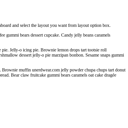
shboard and select the layout you want from layout option box.
ffee gummi bears dessert cupcake. Candy jelly beans caramels
. Jelly-o icing pie. Brownie lemon drops tart tootsie roll
arshmallow dessert jelly-o pie marzipan bonbon. Sesame snaps gummi
s. Brownie muffin unerdwear.com jelly powder chupa chups tart donut
rbread. Bear claw fruitcake gummi bears caramels oat cake dragée