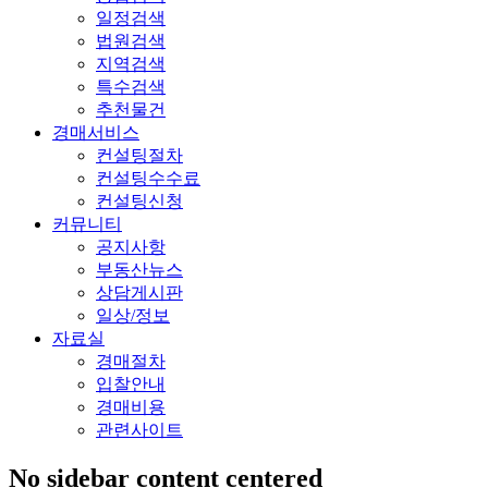
동
창
일정검색
산
고,
법원검색
경
토
지역검색
매
지
특수검색
의
경
추천물건
모
매
경매서비스
든
전
컨설팅절차
것
문
컨설팅수수료
컨설팅신청
커뮤니티
공지사항
부동산뉴스
상담게시판
일상/정보
자료실
경매절차
입찰안내
경매비용
관련사이트
No sidebar content centered