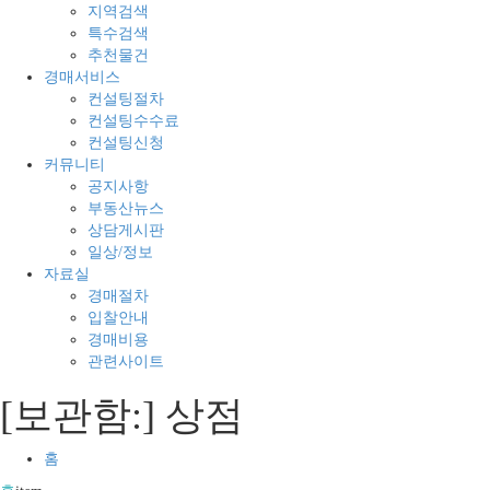
매
지
지역검색
의
경
특수검색
모
매
추천물건
든
전
경매서비스
것
문
컨설팅절차
컨설팅수수료
컨설팅신청
커뮤니티
공지사항
부동산뉴스
상담게시판
일상/정보
자료실
경매절차
입찰안내
경매비용
관련사이트
[보관함:]
상점
홈