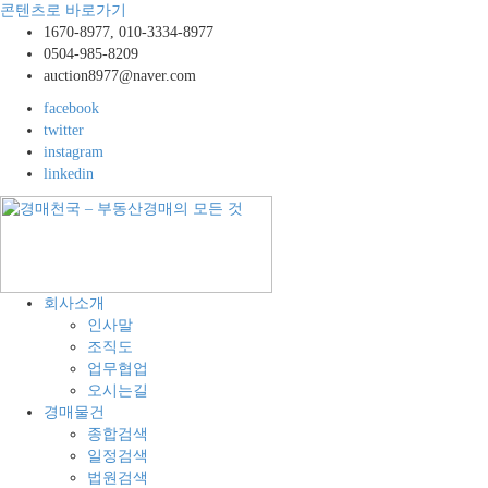
콘텐츠로 바로가기
1670-8977, 010-3334-8977
0504-985-8209
auction8977@naver.com
facebook
twitter
instagram
linkedin
경
공
회사소개
매
장,
인사말
천
공
조직도
국
장
업무협업
–
용
오시는길
부
지,
경매물건
동
창
종합검색
산
고,
일정검색
경
토
법원검색