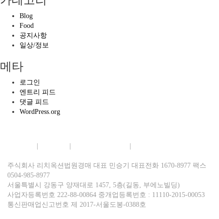
카테고리
Blog
Food
공지사항
일상/정보
메타
로그인
엔트리 피드
댓글 피드
WordPress.org
회사소개
|
이용약관
|
개인정보보호정책
|
이메일무단수집거부
주식회사 리치옥션법원경매 대표 민승기 대표전화 1670-8977 팩스
0504-985-8977
서울특별시 강동구 양재대로 1457, 5층(길동, 부에노빌딩)
사업자등록번호 222-88-00864 중개업등록번호 : 11110-2015-00053
통신판매업신고번호 제 2017-서울도봉-0388호