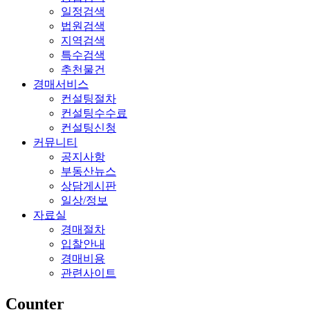
동
창
일정검색
산
고,
법원검색
경
토
지역검색
매
지
특수검색
의
경
추천물건
모
매
경매서비스
든
전
컨설팅절차
것
문
컨설팅수수료
컨설팅신청
커뮤니티
공지사항
부동산뉴스
상담게시판
일상/정보
자료실
경매절차
입찰안내
경매비용
관련사이트
Counter