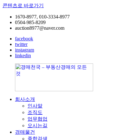
콘텐츠로 바로가기
1670-8977, 010-3334-8977
0504-985-8209
auction8977@naver.com
facebook
twitter
instagram
linkedin
회사소개
경
공
인사말
매
장,
조직도
천
공
업무협업
국
장
오시는길
–
용
경매물건
부
지,
종합검색