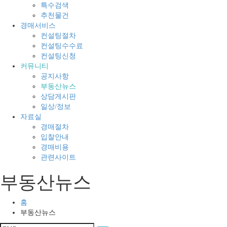
의
경
특수검색
모
매
추천물건
든
전
경매서비스
것
문
컨설팅절차
컨설팅수수료
컨설팅신청
커뮤니티
공지사항
부동산뉴스
상담게시판
일상/정보
자료실
경매절차
입찰안내
경매비용
관련사이트
부동산뉴스
홈
부동산뉴스