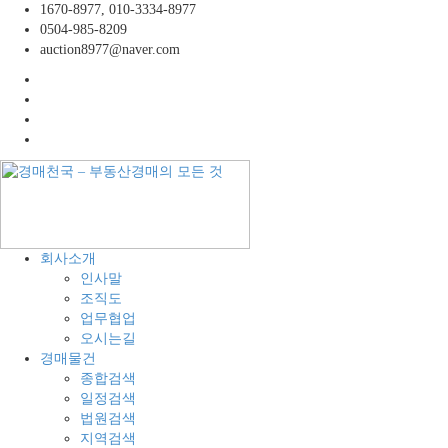
콘
1670-8977, 010-3334-8977
텐
0504-985-8209
츠
auction8977@naver.com
로
facebook
바
twitter
로
instagram
가
linkedin
기
경
공
회사소개
매
장,
인사말
천
공
조직도
국
장
업무협업
–
용
오시는길
부
지,
경매물건
동
창
종합검색
산
고,
일정검색
경
토
법원검색
매
지
지역검색