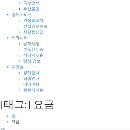
의
경
특수검색
모
매
추천물건
든
전
경매서비스
것
문
컨설팅절차
컨설팅수수료
컨설팅신청
커뮤니티
공지사항
부동산뉴스
상담게시판
일상/정보
자료실
경매절차
입찰안내
경매비용
관련사이트
[태그:]
요금
홈
요금