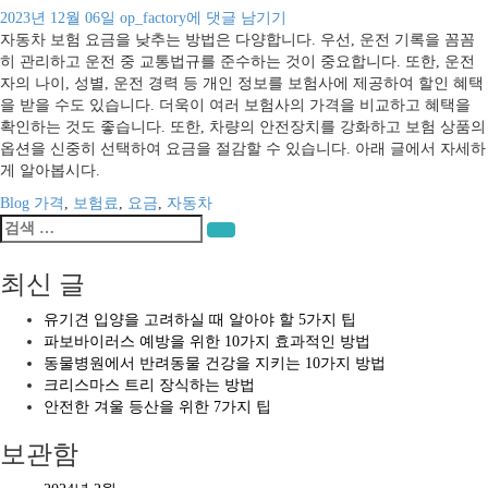
자
2023년 12월 06일
op_factory
에 댓글 남기기
동
자동차 보험 요금을 낮추는 방법은 다양합니다. 우선, 운전 기록을 꼼꼼
차
히 관리하고 운전 중 교통법규를 준수하는 것이 중요합니다. 또한, 운전
보
자의 나이, 성별, 운전 경력 등 개인 정보를 보험사에 제공하여 할인 혜택
험
을 받을 수도 있습니다. 더욱이 여러 보험사의 가격을 비교하고 혜택을
요
확인하는 것도 좋습니다. 또한, 차량의 안전장치를 강화하고 보험 상품의
금
옵션을 신중히 선택하여 요금을 절감할 수 있습니다. 아래 글에서 자세하
을
게 알아봅시다.
낮
Blog
가격
,
보험료
,
요금
,
자동차
추
검
는
검색
색:
방
최신 글
법
유기견 입양을 고려하실 때 알아야 할 5가지 팁
파보바이러스 예방을 위한 10가지 효과적인 방법
동물병원에서 반려동물 건강을 지키는 10가지 방법
크리스마스 트리 장식하는 방법
안전한 겨울 등산을 위한 7가지 팁
보관함