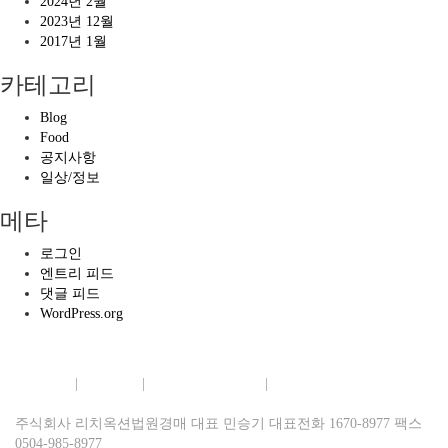
2024년 2월
2023년 12월
2017년 1월
카테고리
Blog
Food
공지사항
일상/정보
메타
로그인
엔트리 피드
댓글 피드
WordPress.org
회사소개
|
이용약관
|
개인정보보호정책
|
이메일무단수집거부
주식회사 리치옥션법원경매 대표 민승기 대표전화 1670-8977 팩스
0504-985-8977