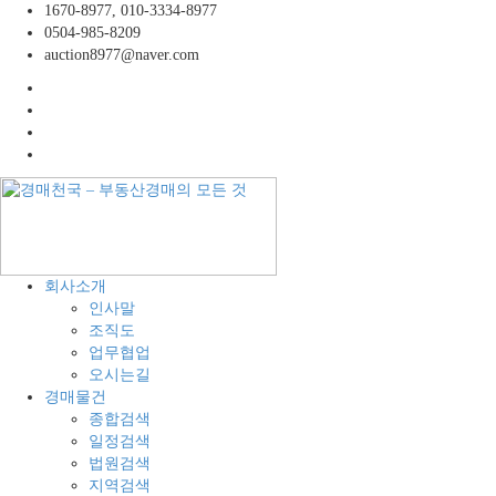
콘
1670-8977, 010-3334-8977
텐
0504-985-8209
츠
auction8977@naver.com
로
facebook
바
twitter
로
instagram
가
linkedin
기
경
공
회사소개
매
장,
인사말
천
공
조직도
국
장
업무협업
–
용
오시는길
부
지,
경매물건
동
창
종합검색
산
고,
일정검색
경
토
법원검색
매
지
지역검색