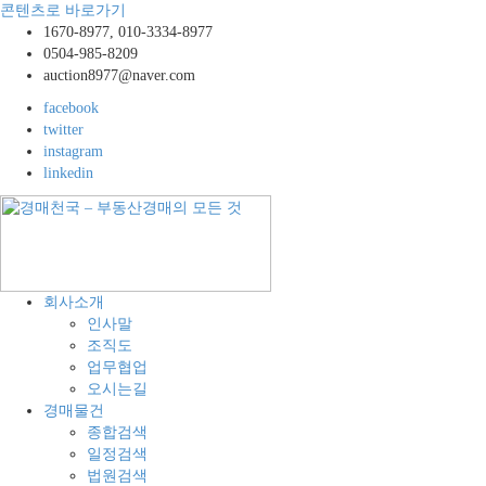
콘텐츠로 바로가기
1670-8977, 010-3334-8977
0504-985-8209
auction8977@naver.com
facebook
twitter
instagram
linkedin
경
공
회사소개
매
장,
인사말
천
공
조직도
국
장
업무협업
–
용
오시는길
부
지,
경매물건
동
창
종합검색
산
고,
일정검색
경
토
법원검색