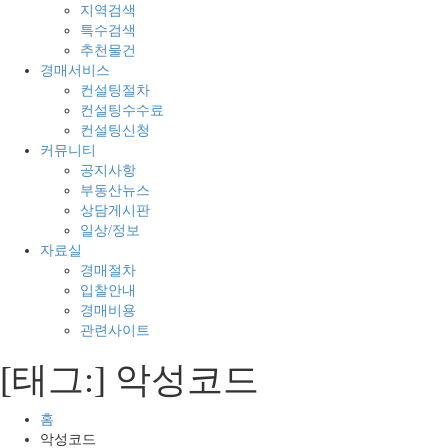
매
지
지역검색
의
경
특수검색
모
매
추천물건
든
전
경매서비스
것
문
컨설팅절차
컨설팅수수료
컨설팅신청
커뮤니티
공지사항
부동산뉴스
상담게시판
일상/정보
자료실
경매절차
입찰안내
경매비용
관련사이트
[태그:]
악성코드
홈
악성코드