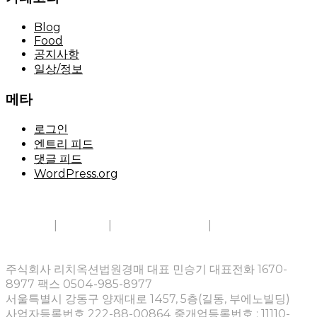
Blog
Food
공지사항
일상/정보
메타
로그인
엔트리 피드
댓글 피드
WordPress.org
회사소개
|
이용약관
|
개인정보보호정책
|
이메일무단수집거
부
주식회사 리치옥션법원경매 대표 민승기 대표전화 1670-
8977 팩스 0504-985-8977
서울특별시 강동구 양재대로 1457, 5층(길동, 부에노빌딩)
사업자등록번호 222-88-00864 중개업등록번호 : 11110-