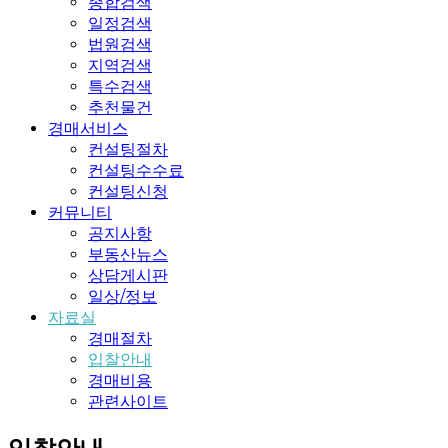
종합검색
동
창
일정검색
산
고,
법원검색
경
토
지역검색
매
지
특수검색
의
경
추천물건
모
매
경매서비스
든
전
컨설팅절차
것
문
컨설팅수수료
컨설팅신청
커뮤니티
공지사항
부동산뉴스
상담게시판
일상/정보
자료실
경매절차
입찰안내
경매비용
관련사이트