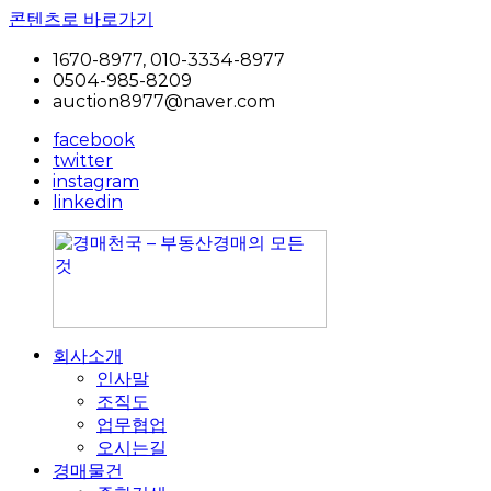
콘텐츠로 바로가기
1670-8977, 010-3334-8977
0504-985-8209
auction8977@naver.com
facebook
twitter
instagram
linkedin
회사소개
경
공
인사말
매
장,
조직도
천
공
업무협업
국
장
오시는길
–
용
경매물건
부
지,