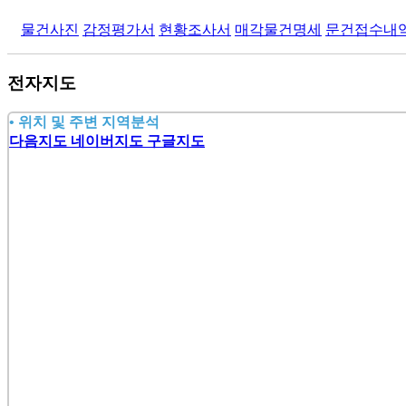
물건사진
감정평가서
현황조사서
매각물건명세
문건접수내
전자지도
•
위치 및 주변 지역분석
다음지도
네이버지도
구글지도